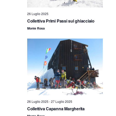
V
R
i
26 Luglio 2025
i
Collettiva Primi Passi sul ghiacciaio
s
c
Monte Rosa
t
e
e
r
N
c
a
a
v
i
e
g
v
a
i
26 Luglio 2025
-
27 Luglio 2025
z
Collettiva Capanna Margherita
s
Monte Rosa