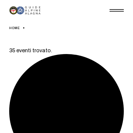
Skip
to
the
content
HOME
35 eventi trovato.