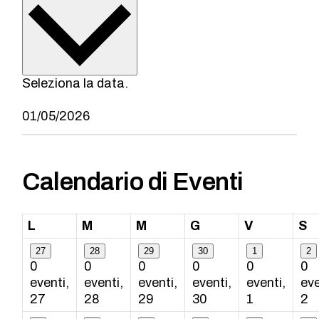
Seleziona la data.
Calendario di Eventi
lunedì
martedì
mercoledì
giovedì
venerdì
s
L
M
M
G
V
S
27
28
29
30
1
2
0
0
0
0
0
0
eventi,
eventi,
eventi,
eventi,
eventi,
eve
27
28
29
30
1
2