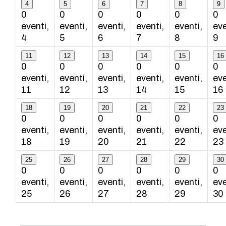
4
5
6
7
8
9
0
0
0
0
0
0
eventi,
eventi,
eventi,
eventi,
eventi,
eve
4
5
6
7
8
9
11
12
13
14
15
16
0
0
0
0
0
0
eventi,
eventi,
eventi,
eventi,
eventi,
eve
11
12
13
14
15
16
18
19
20
21
22
23
0
0
0
0
0
0
eventi,
eventi,
eventi,
eventi,
eventi,
eve
18
19
20
21
22
23
25
26
27
28
29
30
0
0
0
0
0
0
eventi,
eventi,
eventi,
eventi,
eventi,
eve
25
26
27
28
29
30