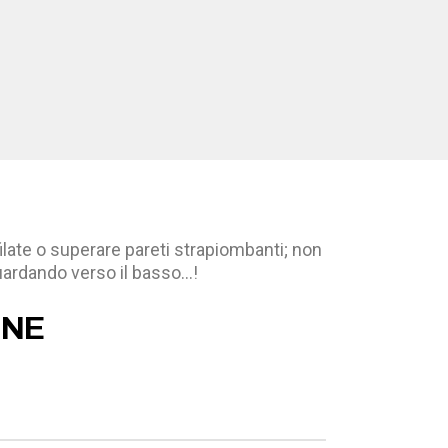
ilate o superare pareti strapiombanti; non
guardando verso il basso…!
ONE