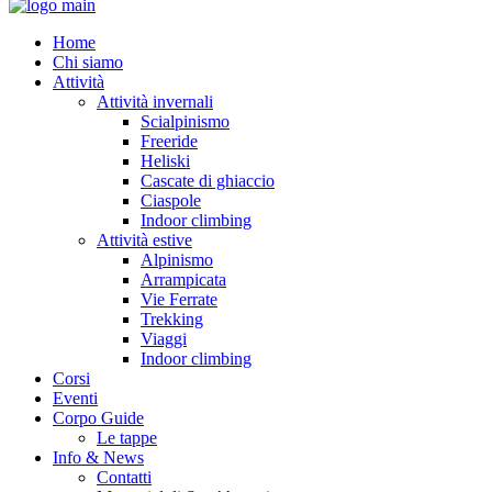
Home
Chi siamo
Attività
Attività invernali
Scialpinismo
Freeride
Heliski
Cascate di ghiaccio
Ciaspole
Indoor climbing
Attività estive
Alpinismo
Arrampicata
Vie Ferrate
Trekking
Viaggi
Indoor climbing
Corsi
Eventi
Corpo Guide
Le tappe
Info & News
Contatti