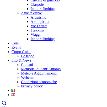
Cascate di ghiaccio
Ciaspole
Indoor climbing
Attività estive
Alpinismo
Arrampicata
Vie Ferrate
Trekking
Viaggi
Indoor climbing
Corsi
Eventi
Corpo Guide
Le tappe
Info & News
Contatti
Memorial di Sant’Antonio
Meteo e Aggiornamenti
Webcam
Condizioni economiche
Privacy policy