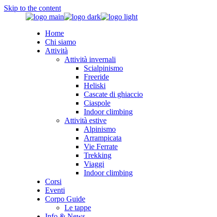
Skip to the content
Home
Chi siamo
Attività
Attività invernali
Scialpinismo
Freeride
Heliski
Cascate di ghiaccio
Ciaspole
Indoor climbing
Attività estive
Alpinismo
Arrampicata
Vie Ferrate
Trekking
Viaggi
Indoor climbing
Corsi
Eventi
Corpo Guide
Le tappe
Info & News