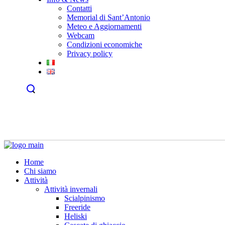
Contatti
Memorial di Sant’Antonio
Meteo e Aggiornamenti
Webcam
Condizioni economiche
Privacy policy
Home
Chi siamo
Attività
Attività invernali
Scialpinismo
Freeride
Heliski