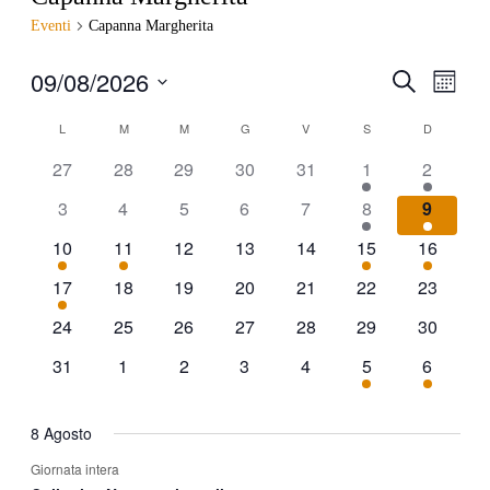
Eventi
Capanna Margherita
09/08/2026
Eventi
Even
Cerca
Mese
Viste
Ricerca
Seleziona
Navi
Calendario
la
L
LUNEDÌ
M
MARTEDÌ
M
MERCOLEDÌ
G
GIOVEDÌ
V
VENERDÌ
S
SABATO
D
DOMENIC
e
data.
di
viste
27
28
29
30
31
1
2
Eventi
Navigazi
3
4
5
6
7
8
9
10
11
12
13
14
15
16
17
18
19
20
21
22
23
24
25
26
27
28
29
30
31
1
2
3
4
5
6
8 Agosto
Giornata intera