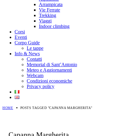
Arrampicata
Vie Ferrate
Trekking
Viaggi
Indoor climbing
Corsi
Eventi
Corpo Guide
Le tappe
Info & News
Contatti
Memorial di Sant’Antonio
Meteo e Aggiornamenti
Webcam
Condizioni economiche
Privacy policy
HOME
POSTS TAGGED "CAPANNA MARGHERITA"
Capanna Margherita