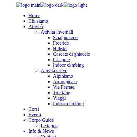
Skip
to
Home
the
Chi siamo
content
Attività
Attività invernali
Scialpinismo
Freeride
Heliski
Cascate di ghiaccio
Ciaspole
Indoor climbing
Attività estive
Alpinismo
Arrampicata
Vie Ferrate
Trekking
Viaggi
Indoor climbing
Corsi
Eventi
Corpo Guide
Le tappe
Info & News
Contatti