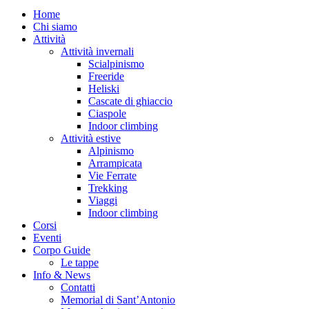
Home
Chi siamo
Attività
Attività invernali
Scialpinismo
Freeride
Heliski
Cascate di ghiaccio
Ciaspole
Indoor climbing
Attività estive
Alpinismo
Arrampicata
Vie Ferrate
Trekking
Viaggi
Indoor climbing
Corsi
Eventi
Corpo Guide
Le tappe
Info & News
Contatti
Memorial di Sant’Antonio