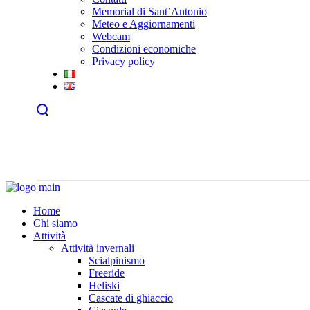
Memorial di Sant’Antonio
Meteo e Aggiornamenti
Webcam
Condizioni economiche
Privacy policy
Home
Chi siamo
Attività
Attività invernali
Scialpinismo
Freeride
Heliski
Cascate di ghiaccio