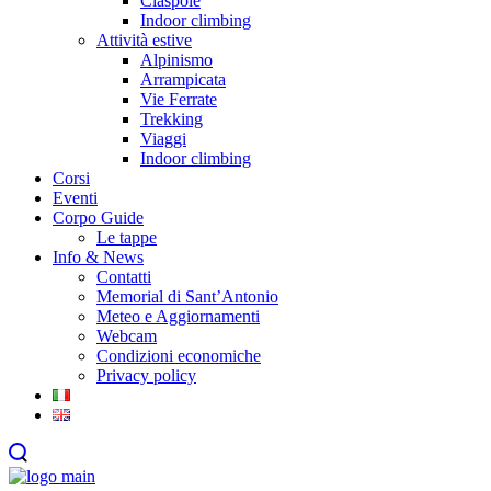
Ciaspole
Indoor climbing
Attività estive
Alpinismo
Arrampicata
Vie Ferrate
Trekking
Viaggi
Indoor climbing
Corsi
Eventi
Corpo Guide
Le tappe
Info & News
Contatti
Memorial di Sant’Antonio
Meteo e Aggiornamenti
Webcam
Condizioni economiche
Privacy policy