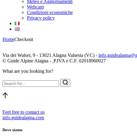
Meteo e Aggiornamenti
Webcam
Condizioni economiche
Privacy policy
Home
Checkout
Via dei Walser, 9 - 13021 Alagna Valsesia (VC) -
info.guidealagna@
© Guide Alpine Alagna -
P.IVA e C.F. 02018960027
What are you looking for?
Feel free to contact us
info.guidealagna.com
Dove siamo