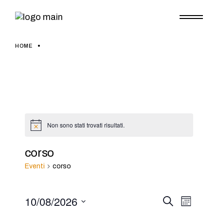
Skip
to
the
content
HOME
Non sono stati trovati risultati.
Notice
corso
Eventi
corso
10/08/2026
E
E
Cerca
Mese
Seleziona