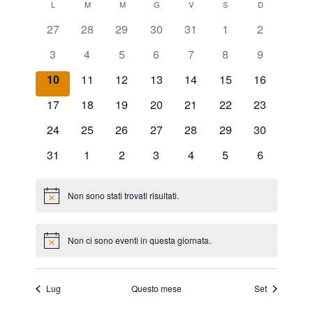
v
v
LUNEDÌ
MARTEDÌ
MERCOLEDÌ
GIOVEDÌ
VENERDÌ
SABATO
DOMENICA
C
L
M
M
G
V
S
D
la
e
data.
27
28
29
30
31
1
2
e
a
n
3
4
5
6
7
8
9
n
l
t
10
11
12
13
14
15
16
t
e
o
17
18
19
20
21
22
23
i
n
24
25
26
27
28
29
30
V
R
d
31
1
2
3
4
5
6
i
i
a
s
c
Non sono stati trovati risultati.
Notice
r
t
e
i
e
Non ci sono eventi in questa giornata.
Notice
r
o
N
c
a
d
Lug
Questo mese
Set