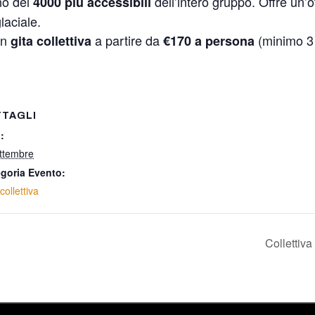
no dei
dell’intero gruppo. Offre un’o
4000 più accessibili
laciale.
in
a partire da
(minimo 3 
gita collettiva
€170 a persona
TTAGLI
:
ttembre
goria Evento:
collettiva
Collettiv