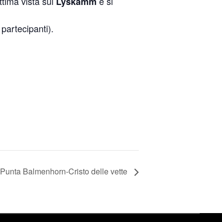
ttima vista sui
e si
Lyskamm
partecipanti).
a Punta Balmenhorn-Cristo delle vette