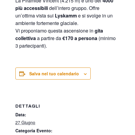
La Piramide Vincent (4.215 m) è uno dei
4000
più accessibili
dell’intero gruppo. Offre
un’ottima vista sui
Lyskamm
e si svolge in un
ambiente fortemente glaciale.
Vi proponiamo questa ascensione in
gita
collettiva
a partire da
€170 a persona
(minimo
3 partecipanti).
Salva nel tuo calendario
DETTAGLI
Data:
27 Giugno
Categoria Evento: