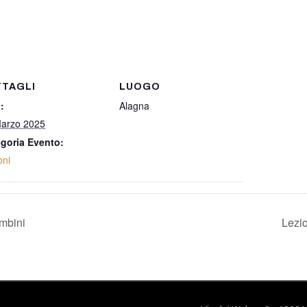
TTAGLI
LUOGO
:
Alagna
arzo 2025
goria Evento:
oni
ambini
Lezio