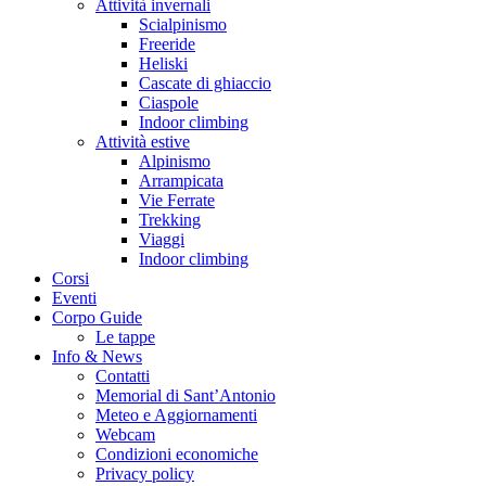
Attività invernali
Scialpinismo
Freeride
Heliski
Cascate di ghiaccio
Ciaspole
Indoor climbing
Attività estive
Alpinismo
Arrampicata
Vie Ferrate
Trekking
Viaggi
Indoor climbing
Corsi
Eventi
Corpo Guide
Le tappe
Info & News
Contatti
Memorial di Sant’Antonio
Meteo e Aggiornamenti
Webcam
Condizioni economiche
Privacy policy