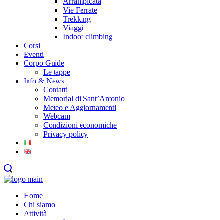
Arrampicata
Vie Ferrate
Trekking
Viaggi
Indoor climbing
Corsi
Eventi
Corpo Guide
Le tappe
Info & News
Contatti
Memorial di Sant’Antonio
Meteo e Aggiornamenti
Webcam
Condizioni economiche
Privacy policy
Home
Chi siamo
Attività