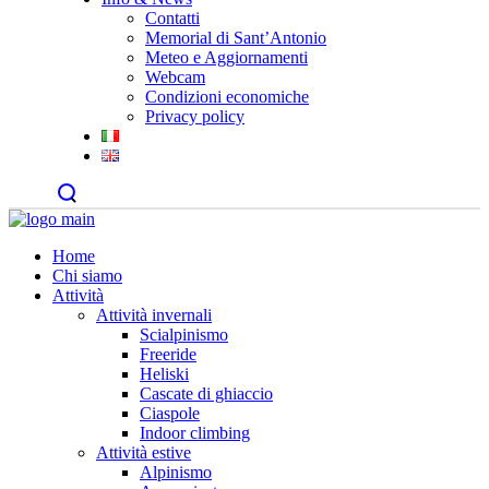
Contatti
Memorial di Sant’Antonio
Meteo e Aggiornamenti
Webcam
Condizioni economiche
Privacy policy
Home
Chi siamo
Attività
Attività invernali
Scialpinismo
Freeride
Heliski
Cascate di ghiaccio
Ciaspole
Indoor climbing
Attività estive
Alpinismo