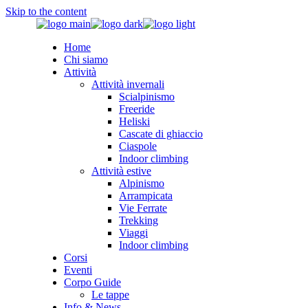
Skip to the content
Home
Chi siamo
Attività
Attività invernali
Scialpinismo
Freeride
Heliski
Cascate di ghiaccio
Ciaspole
Indoor climbing
Attività estive
Alpinismo
Arrampicata
Vie Ferrate
Trekking
Viaggi
Indoor climbing
Corsi
Eventi
Corpo Guide
Le tappe
Info & News