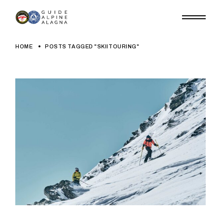
Skip
to
the
content
HOME
POSTS TAGGED "SKIITOURING"