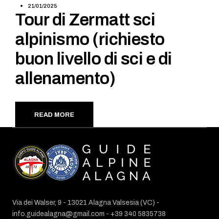
21/01/2025
Tour di Zermatt sci
alpinismo (richiesto
buon livello di sci e di
allenamento)
READ MORE
Via dei Walser, 9 - 13021 Alagna Valsesia (VC) -
info.guidealagna@gmail.com
- ​+39 340 5835738