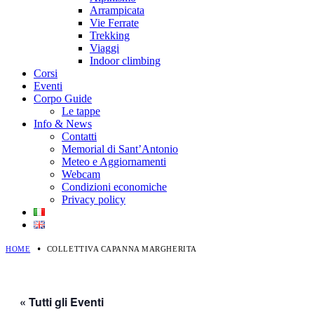
Arrampicata
Vie Ferrate
Trekking
Viaggi
Indoor climbing
Corsi
Eventi
Corpo Guide
Le tappe
Info & News
Contatti
Memorial di Sant’Antonio
Meteo e Aggiornamenti
Webcam
Condizioni economiche
Privacy policy
HOME
COLLETTIVA CAPANNA MARGHERITA
« Tutti gli Eventi