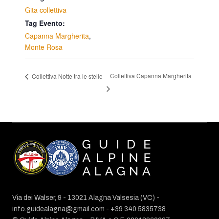
Gita collettiva
Tag Evento:
Capanna Margherita
,
Monte Rosa
Collettiva Capanna Margherita
Collettiva Notte tra le stelle
Via dei Walser, 9 - 13021 Alagna Valsesia (VC) -
info.guidealagna@gmail.com
- ​+39 340 5835738