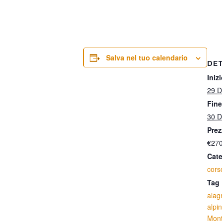
Salva nel tuo calendario
DE
Inizi
29 D
Fine
30 D
Prez
€27
Cate
cors
Tag 
alag
alpi
Mon