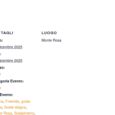
TTAGLI
LUOGO
o:
Monte Rosa
icembre 2025
:
icembre 2025
zo:
0
goria Evento:
o
Evento:
na
,
Freeride
,
guida
na
,
Guide alagna
,
te Rosa
,
Scialpinismo
,